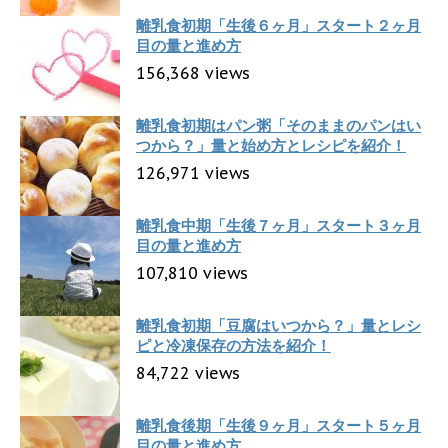
離乳食初期「生後６ヶ月」スタート２ヶ月
目の量と進め方
156,368 views
離乳食初期はパン粥「そのままのパンはい
つから？」量と始め方とレシピを紹介！
126,971 views
離乳食中期「生後７ヶ月」スタート３ヶ月
目の量と進め方
107,810 views
離乳食初期「豆腐はいつから？」量とレシ
ピと冷凍保存の方法を紹介！
84,722 views
離乳食後期「生後９ヶ月」スタート５ヶ月
目の量と進め方