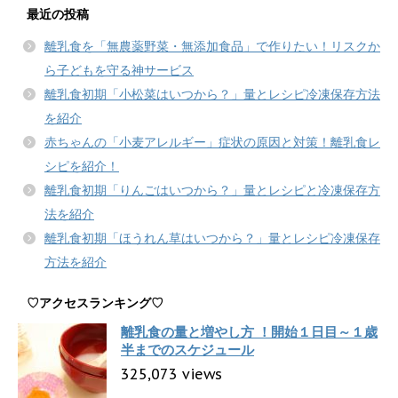
最近の投稿
離乳食を「無農薬野菜・無添加食品」で作りたい！リスクか
ら子どもを守る神サービス
離乳食初期「小松菜はいつから？」量とレシピ冷凍保存方法
を紹介
赤ちゃんの「小麦アレルギー」症状の原因と対策！離乳食レ
シピを紹介！
離乳食初期「りんごはいつから？」量とレシピと冷凍保存方
法を紹介
離乳食初期「ほうれん草はいつから？」量とレシピ冷凍保存
方法を紹介
♡アクセスランキング♡
離乳食の量と増やし方 ！開始１日目～１歳
半までのスケジュール
325,073 views