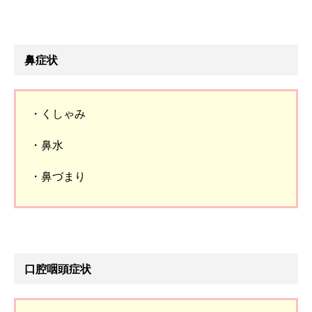
鼻症状
・くしゃみ
・鼻水
・鼻づまり
口腔咽頭症状