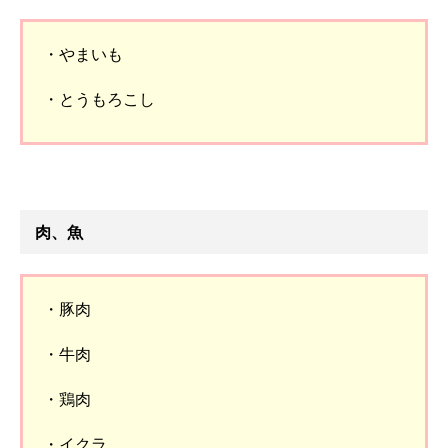
・やまいも
・とうもろこし
肉、魚
・豚肉
・牛肉
・鶏肉
・イクラ