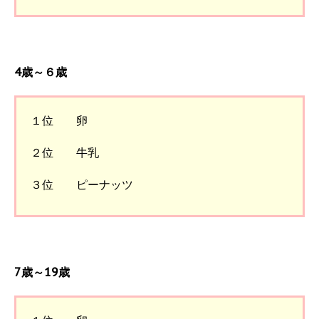
4歳～６歳
１位 卵
２位 牛乳
３位 ピーナッツ
7歳～19歳