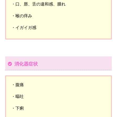
・口、唇、舌の違和感、腫れ
・喉の痒み
・イガイガ感
消化器症状
・腹痛
・嘔吐
・下痢